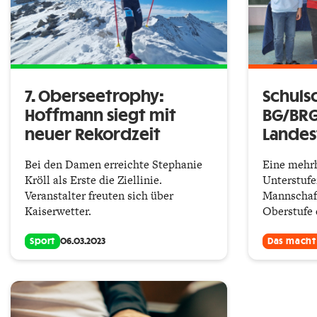
7. Oberseetrophy:
Schuls
Hoffmann siegt mit
BG/BRG 
neuer Rekordzeit
Landes
Bei den Damen erreichte Stephanie
Eine mehrh
Kröll als Erste die Ziellinie.
Unterstufe
Veranstalter freuten sich über
Mannschaft
Kaiserwetter.
Oberstufe 
Sport
06.03.2023
Das macht