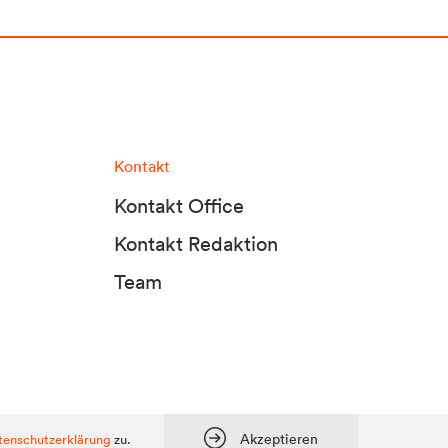
Kontakt
Kontakt Office
Kontakt Redaktion
Team
tadt Media KG, Dolomitenstraße 1 / 7. Stock, 9900 Lienz, Tel.:
04852 700500
Akzeptieren
tenschutzerklärung
zu.