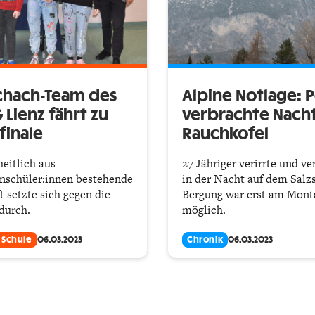
chach-Team des
Alpine Notlage: 
Lienz fährt zu
verbrachte Nach
finale
Rauchkofel
eitlich aus
27-Jähriger verirrte und ve
nschüler:innen bestehende
in der Nacht auf dem Salzs
 setzte sich gegen die
Bergung war erst am Mon
durch.
möglich.
 Schule
06.03.2023
Chronik
06.03.2023