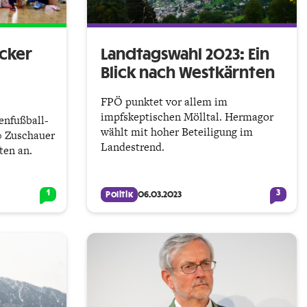
cker
Landtagswahl 2023: Ein
Blick nach Westkärnten
FPÖ punktet vor allem im
impfskeptischen Mölltal. Hermagor
enfußball­
wählt mit hoher Beteiligung im
00 Zuschauer
Landestrend.
ten an.
1
3
Politik
06.03.2023