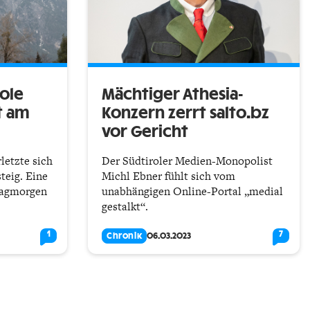
Pole
Mächtiger Athesia-
t am
Konzern zerrt salto.bz
vor Gericht
rletzte sich
Der Südtiroler Medien-Monopolist
teig. Eine
Michl Ebner fühlt sich vom
tagmorgen
unabhängigen Online-Portal „medial
gestalkt“.
1
7
Chronik
06.03.2023