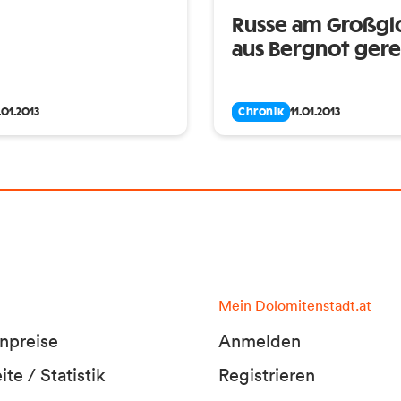
Russe am Großgl
aus Bergnot gere
.01.2013
Chronik
11.01.2013
Mein Dolomitenstadt.at
npreise
Anmelden
te / Statistik
Registrieren