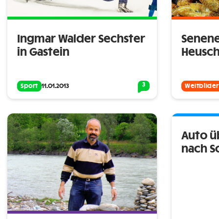
Ingmar Walder Sechster
Senene
in Gastein
Heusch
3
Sport
11.01.2013
Weltbilder
Auto ü
nach S