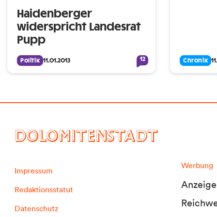
Haidenberger
widerspricht Landesrat
Pupp
12
Politik
11.01.2013
Chronik
11
DOLOMITENSTADT
Werbung
Impressum
Anzeige
Redaktionsstatut
Reichwei
Datenschutz