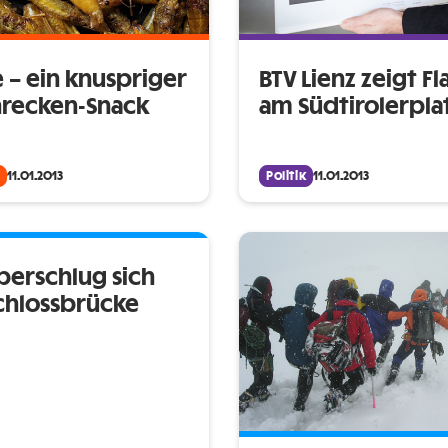
 – ein knuspriger
BTV Lienz zeigt F
recken-Snack
am Südtirolerpla
11.01.2013
Politik
11.01.2013
berschlug sich
chlossbrücke