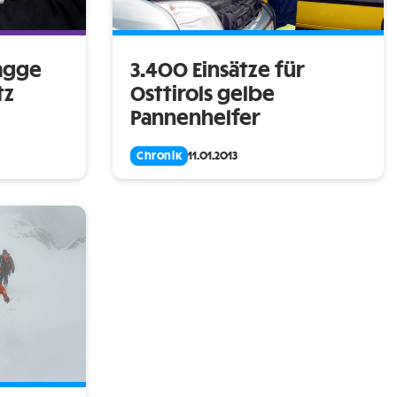
lagge
3.400 Einsätze für
tz
Osttirols gelbe
Pannenhelfer
Chronik
11.01.2013