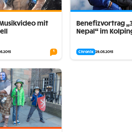
Musikvideo mit
Benefizvortrag „3
ell
Nepal“ im Kolpin
1
05.2015
Chronik
29.05.2015