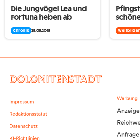
Die Jungvögel Lea und
Pfings
Fortuna heben ab
schöne
Chronik
29.05.2015
Weltbilder
DOLOMITENSTADT
Werbung
Impressum
Anzeige
Redaktionsstatut
Reichwei
Datenschutz
Anfrage
KI-Richtlinien