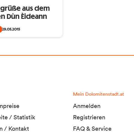
tgrüße aus dem
n Dùn Èideann
29.05.2015
Mein Dolomitenstadt.at
npreise
Anmelden
te / Statistik
Registrieren
n / Kontakt
FAQ & Service