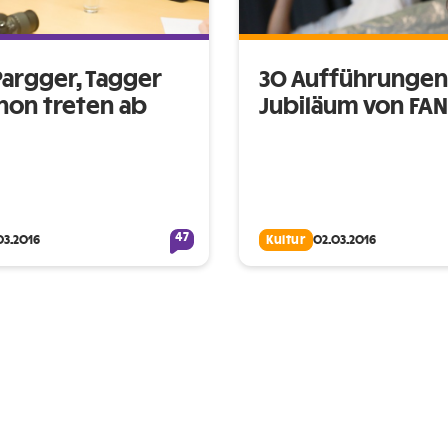
Pargger, Tagger
30 Aufführunge
non treten ab
Jubiläum von FA
47
03.2016
Kultur
02.03.2016