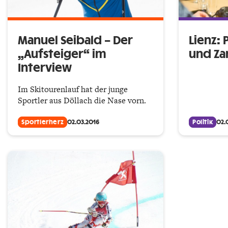
Manuel Seibald – Der
Lienz: 
„Aufsteiger“ im
und Za
Interview
Im Skitourenlauf hat der junge
Sportler aus Döllach die Nase vorn.
Sportlerherz
02.03.2016
Politik
02.