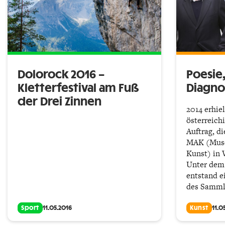
Dolorock 2016 –
Poesie,
Kletterfestival am Fuß
Diagno
der Drei Zinnen
2014 erhie
österreich
Auftrag, 
MAK (Muse
Kunst) in 
Unter dem
entstand 
des Samml
Sport
11.05.2016
Kunst
11.0