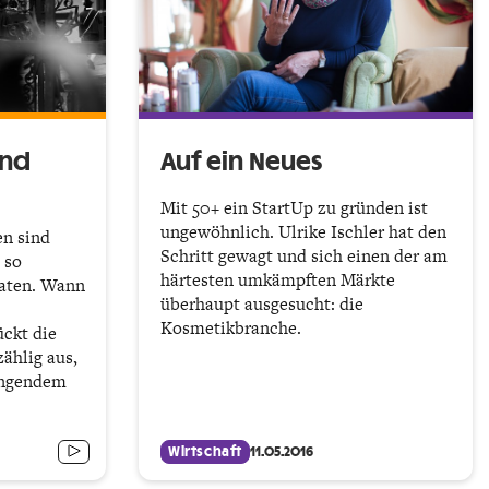
und
Auf ein Neues
Mit 50+ ein StartUp zu gründen ist
ungewöhnlich. Ulrike Ischler hat den
en sind
Schritt gewagt und sich einen der am
 so
härtesten umkämpften Märkte
raten. Wann
überhaupt ausgesucht: die
Kosmetikbranche.
ückt die
zählig aus,
lingendem
Wirtschaft
11.05.2016