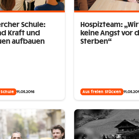
ercher Schule:
Hospizteam: „Wi
nd Kraft und
keine Angst vor
uen aufbauen
Sterben“
 Schule
11.05.2016
Aus freien Stücken
11.05.20