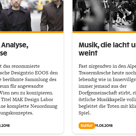
 Analyse,
Musik, die lacht 
se
weint
lt das renommierte
Fast nirgendwo in den Alp
ische Designtrio EOOS den
Trauermärsche heute noch
die berühmte Sammlung des
lebendig wie in Innervillg
um für angewandte
immer jemand aus der
Wien neu zu konzipieren.
Dorfgemeinschaft stirbt, r
 Titel MAK Design Labor
örtliche Musikkapelle voll
eine komplette Neuordnung
begleitet die Toten mit k
ungskonzeptes.
Spiel.
5.2016
Kultur
11.05.2016