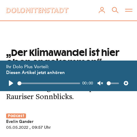
„Der Klimawandel ist hier
oben angekommen“
Ihr Dolo Plus Vorteil:
Diesen Artikel jetzt anhören
Ein Podcast-Gespräch mit Forscherin
00:00
Elke Ludewig auf dem Gipfel des
Play
Unmute
Setti
Rauriser Sonnblicks.
Podcast
Evelin Gander
05.05.2022
, 09:57 Uhr