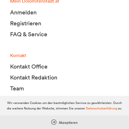
Mein Dolomitenstadt.at
Anmelden
Registrieren
FAQ & Service
Kontakt
Kontakt Office
Kontakt Redaktion
Team
Wir verwenden Cookies um den bestmöglichen Service zu gewährleisten. Durch
die weitere Nutzung der Website, stimmen Sie unserer
Datenschutzerklärung
zu.
© 2010-2026 Dolomitenstadt.at
Dolomitenstadt Media KG, Dolomitenstraße 1 / 7. Stock, 9900 Lienz,
Tel.:
04852 700500
Akzeptieren