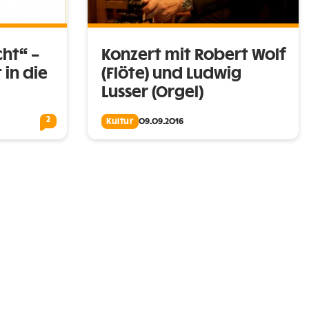
ht“ –
Konzert mit Robert Wolf
 in die
(Flöte) und Ludwig
Lusser (Orgel)
2
Kultur
09.09.2016