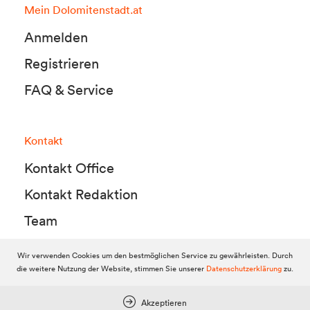
Mein Dolomitenstadt.at
Anmelden
Registrieren
FAQ & Service
Kontakt
Kontakt Office
Kontakt Redaktion
Team
Wir verwenden Cookies um den bestmöglichen Service zu gewährleisten. Durch
die weitere Nutzung der Website, stimmen Sie unserer
Datenschutzerklärung
zu.
© 2010-2026 Dolomitenstadt.at
Dolomitenstadt Media KG, Dolomitenstraße 1 / 7. Stock, 9900 Lienz,
Tel.:
04852 700500
Akzeptieren