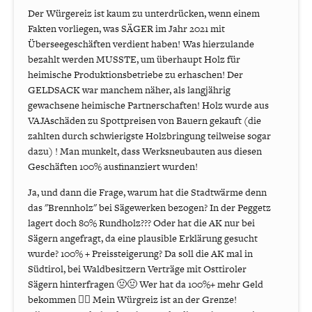
Der Würgereiz ist kaum zu unterdrücken, wenn einem
Fakten vorliegen, was SÄGER im Jahr 2021 mit
Überseegeschäften verdient haben! Was hierzulande
bezahlt werden MUSSTE, um überhaupt Holz für
heimische Produktionsbetriebe zu erhaschen! Der
GELDSACK war manchem näher, als langjährig
gewachsene heimische Partnerschaften! Holz wurde aus
VAJAschäden zu Spottpreisen von Bauern gekauft (die
zahlten durch schwierigste Holzbringung teilweise sogar
dazu) ! Man munkelt, dass Werksneubauten aus diesen
Geschäften 100% ausfinanziert wurden!
Ja, und dann die Frage, warum hat die Stadtwärme denn
das "Brennholz" bei Sägewerken bezogen? In der Peggetz
lagert doch 80% Rundholz??? Oder hat die AK nur bei
Sägern angefragt, da eine plausible Erklärung gesucht
wurde? 100% + Preissteigerung? Da soll die AK mal in
Südtirol, bei Waldbesitzern Verträge mit Osttiroler
Sägern hinterfragen 🤢🤢 Wer hat da 100%+ mehr Geld
bekommen 🤦‍♂️ Mein Würgreiz ist an der Grenze!