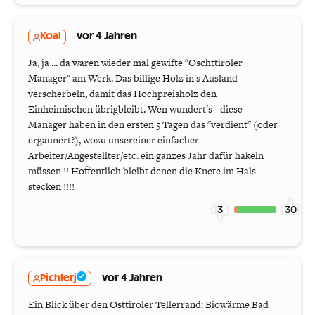
Koal
vor 4 Jahren
Ja, ja ... da waren wieder mal gewifte "Oschttiroler
Manager" am Werk. Das billige Holz in's Ausland
verscherbeln, damit das Hochpreisholz den
Einheimischen übrigbleibt. Wen wundert's - diese
Manager haben in den ersten 5 Tagen das "verdient" (oder
ergaunert?), wozu unsereiner einfacher
Arbeiter/Angestellter/etc. ein ganzes Jahr dafür hakeln
müssen !! Hoffentlich bleibt denen die Knete im Hals
stecken !!!!
3
30
Pichlerj
vor 4 Jahren
Ein Blick über den Osttiroler Tellerrand: Biowärme Bad