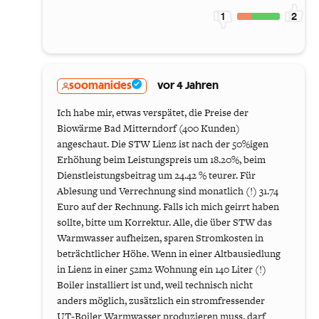
1
2
soomanides
vor 4 Jahren
Ich habe mir, etwas verspätet, die Preise der
Biowärme Bad Mitterndorf (400 Kunden)
angeschaut. Die STW Lienz ist nach der 50%igen
Erhöhung beim Leistungspreis um 18.20%, beim
Dienstleistungsbeitrag um 24.42 % teurer. Für
Ablesung und Verrechnung sind monatlich (!) 31.74
Euro auf der Rechnung. Falls ich mich geirrt haben
sollte, bitte um Korrektur. Alle, die über STW das
Warmwasser aufheizen, sparen Stromkosten in
beträchtlicher Höhe. Wenn in einer Altbausiedlung
in Lienz in einer 52m2 Wohnung ein 140 Liter (!)
Boiler installiert ist und, weil technisch nicht
anders möglich, zusätzlich ein stromfressender
UT-Boiler Warmwasser produzieren muss, darf