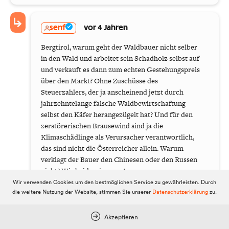
senf
vor 4 Jahren
Bergtirol, warum geht der Waldbauer nicht selber
in den Wald und arbeitet sein Schadholz selbst auf
und verkauft es dann zum echten Gestehungspreis
über den Markt? Ohne Zuschüsse des
Steuerzahlers, der ja anscheinend jetzt durch
jahrzehntelange falsche Waldbewirtschaftung
selbst den Käfer herangezügelt hat? Und für den
zerstörerischen Brausewind sind ja die
Klimaschädlinge als Verursacher verantwortlich,
das sind nicht die Österreicher allein. Warum
verklagt der Bauer den Chinesen oder den Russen
nicht? Wir beide wissen es!
Wir verwenden Cookies um den bestmöglichen Service zu gewährleisten. Durch
Wenn einem Handwerksunternehmen das nicht
die weitere Nutzung der Website, stimmen Sie unserer
Datenschutzerklärung
zu.
versicherte Lager abbrennt, bekommt er auch
keinen Zuschuss aus Steuermittel, oder doch?
Akzeptieren
Dafür wäre ja auch ein Herr Landtagsabgeordneter