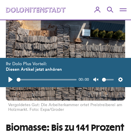
Ihr Dolo Plus Vorteil:
Diesen Artikel jetzt anhören
00:00
Play
Unmute
Setti
Vergoldetes Gut: Die Arbeiterkammer ortet Preistreiberei am
Holzmarkt. Foto: Expa/Groder
Biomasse: Bis zu 141 Prozent