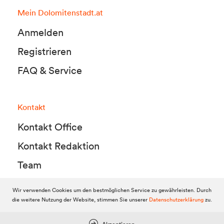
Mein Dolomitenstadt.at
Anmelden
Registrieren
FAQ & Service
Kontakt
Kontakt Office
Kontakt Redaktion
Team
Wir verwenden Cookies um den bestmöglichen Service zu gewährleisten. Durch
die weitere Nutzung der Website, stimmen Sie unserer
Datenschutzerklärung
zu.
© 2010-2026 Dolomitenstadt.at
Dolomitenstadt Media KG, Dolomitenstraße 1 / 7. Stock, 9900 Lienz,
Tel.:
04852 700500