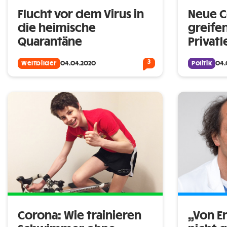
Flucht vor dem Virus in
Neue C
die heimische
greifen
Quarantäne
Privatl
3
Weltbilder
04.04.2020
Politik
04.
Corona: Wie trainieren
„Von E