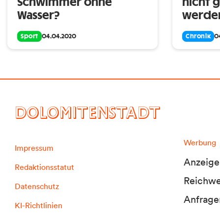
Schwimmer ohne
nicht 
Wasser?
werde
Sport
04.04.2020
Chronik
0
DOLOMITENSTADT
Werbung
Impressum
Anzeige
Redaktionsstatut
Reichwei
Datenschutz
Anfrage
KI-Richtlinien