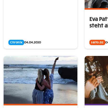
Eva Pat
steht al
Chronik
04.04.2020
salto.bz
0