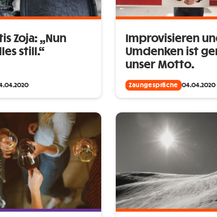
tis Zoja: „Nun
Improvisieren u
les still.“
Umdenken ist ge
unser Motto.
4.04.2020
Zaungespräche
04.04.2020