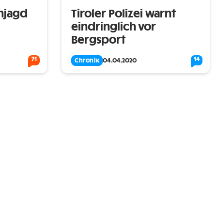
enjagd
Tiroler Polizei warnt
eindringlich vor
Bergsport
71
14
Chronik
04.04.2020