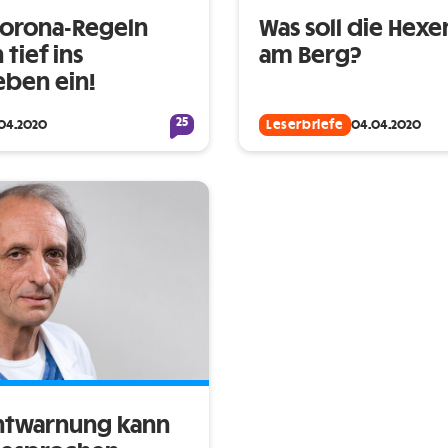
orona-Regeln
Was soll die Hex
 tief ins
am Berg?
eben ein!
25
04.2020
Leserbriefe
04.04.2020
ntwarnung kann