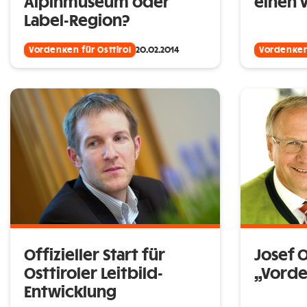
Alpinmuseum oder
einen 
Label-Region?
Vordenken für Osttirol
20.02.2014
Vordenken 
Offizieller Start für
Josef O
Osttiroler Leitbild-
„Vorde
Entwicklung