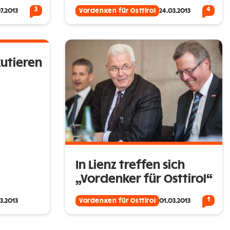
3
4
7.2013
Vordenken für Osttirol
24.03.2013
utieren
In Lienz treffen sich
„Vordenker für Osttirol“
1
3.2013
Vordenken für Osttirol
01.03.2013