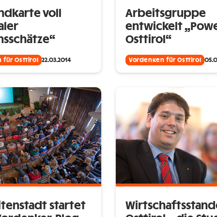
ndkarte voll
Arbeitsgruppe
aler
entwickelt „Pow
nsschätze“
Osttirol“
für Osttirol
22.03.2014
Vordenken für Osttirol
05.0
tenstadt startet
Wirtschaftsstand