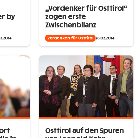
„Vordenker für Osttirol“
er by
zogen erste
Zwischenbilanz
3.2014
Vordenken für Osttirol
26.02.2014
ort
Osttirol auf den Spuren