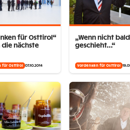
nken für Osttirol“
„Wenn nicht bald
n die nächste
geschieht…“
für Osttirol
07.10.2014
Vordenken für Osttirol
19.0