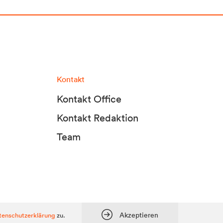
Kontakt
Kontakt Office
Kontakt Redaktion
Team
tadt Media KG, Dolomitenstraße 1 / 7. Stock, 9900 Lienz, Tel.:
04852 700500
Akzeptieren
tenschutzerklärung
zu.