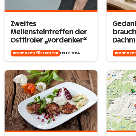
Zweites
Gedank
Meilensteintreffen der
brauch
Osttiroler „Vordenker“
Dachm
Vordenken für Osttirol
09.05.2014
Vordenken 