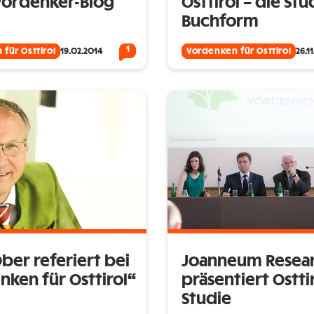
Vordenker-Blog
Osttirol – die Stu
Buchform
1
für Osttirol
19.02.2014
Vordenken für Osttirol
26.1
ber referiert bei
Joanneum Resea
nken für Osttirol“
präsentiert Ostti
Studie