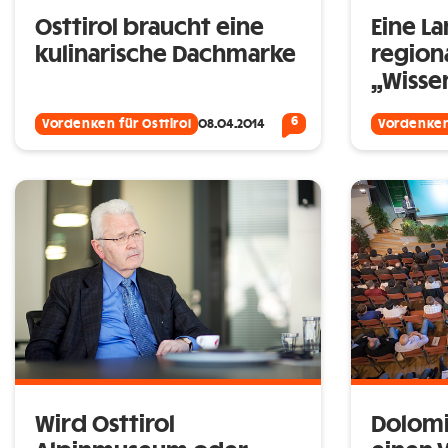
Osttirol braucht eine
Eine La
kulinarische Dachmarke
region
„Wisse
6
Vordenken für Osttirol
08.04.2014
Vordenken 
Wird Osttirol
Dolomi