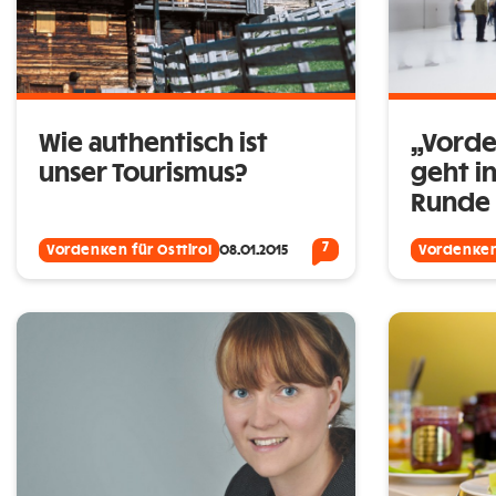
Wie authentisch ist
„Vorde
unser Tourismus?
geht i
Runde
7
Vordenken für Osttirol
08.01.2015
Vordenken 