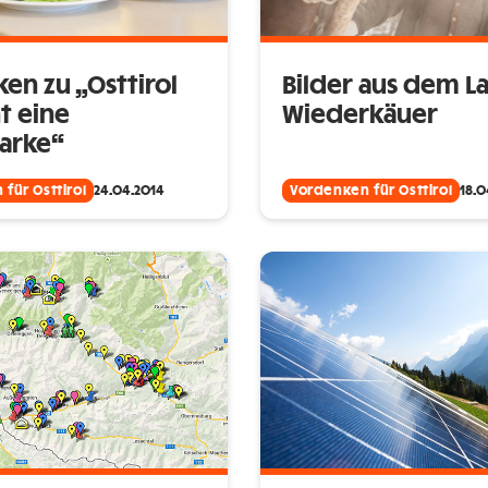
en zu „Osttirol
Bilder aus dem L
t eine
Wiederkäuer
arke“
für Osttirol
24.04.2014
Vordenken für Osttirol
18.0