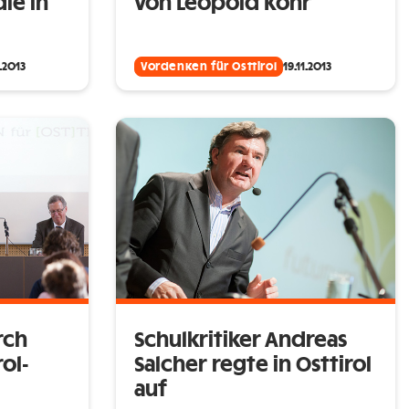
die in
von Leopold Kohr
1.2013
Vordenken für Osttirol
19.11.2013
rch
Schulkritiker Andreas
rol-
Salcher regte in Osttirol
auf