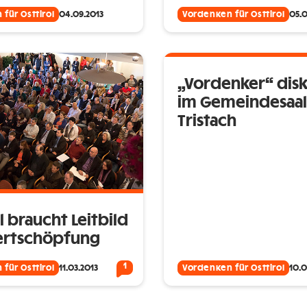
für Osttirol
04.09.2013
Vordenken für Osttirol
05.0
„Vordenker“ disk
im Gemeindesaal
Tristach
l braucht Leitbild
ertschöpfung
1
für Osttirol
11.03.2013
Vordenken für Osttirol
10.0